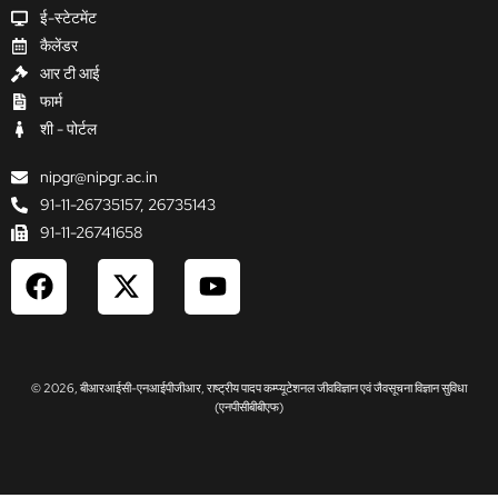
ई-स्टेटमेंट
कैलेंडर
आर टी आई
फार्म
शी - पोर्टल
nipgr@nipgr.ac.in
91-11-26735157, 26735143
91-11-26741658
F
X
Y
a
-
o
c
t
u
e
w
t
b
i
u
© 2026, बीआरआईसी-एनआईपीजीआर, राष्ट्रीय पादप कम्प्यूटेशनल जीवविज्ञान एवं जैवसूचना विज्ञान सुविधा
o
t
b
(एनपीसीबीबीएफ)
o
t
e
k
e
r