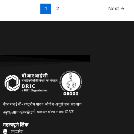
1
2
Next
→
बीआरआईसी-राष्ट्रीय पादप जीनोम अनुसंधान संस्थान
अरुणा आसफ अली मार्ग, डाकघर बॉक्स संख्या 10531
नई दिल्ली - 110 067
महत्वपूर्ण लिंक
शब्दकोश