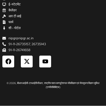
ई-स्टेटमेंट
कैलेंडर
आर टी आई
फार्म
शी - पोर्टल
nipgr@nipgr.ac.in
91-11-26735157, 26735143
91-11-26741658
F
X
Y
a
-
o
c
t
u
e
w
t
b
i
u
© 2026, बीआरआईसी-एनआईपीजीआर, राष्ट्रीय पादप कम्प्यूटेशनल जीवविज्ञान एवं जैवसूचना विज्ञान सुविधा
o
t
b
(एनपीसीबीबीएफ)
o
t
e
k
e
r