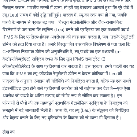
जब हमने C-टर्मिनल नियामक डोमेन के बिना एडिटेड IPMS को अरेबिडोप्सिस और
तिलहन फसल, भारतीय सरसों में डाला, तो हमें यह देखकर आश्चर्य हुआ कि पूरे पौधे में
ल्यू (Leu) संचय में कोई वृद्धि नहीं हुई। वास्तव में, ल्यू का स्तर कम हो गया, जबकि
पाथवे के माध्यम से प्रवाह बढ़ गया। विस्तृत मेटाबोलोमिक और जैव-रासायनिक
विश्लेषणों से पता चला कि ल्यूसिन (Leu) बनने की प्रक्रिया का एक मध्यवर्ती पदार्थ
IPMS के लिए प्रतिस्पर्धात्मक अवरोधक की तरह काम करता है, जब उसके रेगुलेटरी
डोमेन को हटा दिया जाता है। हमारे विस्तृत जैव रासायनिक विश्लेषण से पता चला कि
C-टर्मिनल नियामक डोमेन की अनुपस्थिति में, ल्यू पाथवे का एक मध्यवर्ती (α-
केटोइसोकेप्रोएट) सक्रिय स्थल के लिए मूल IPMS सब्सट्रेट (2-
ऑक्सोइसोवैलेरेट) के साथ प्रतिस्पर्धा कर सकता है। इस प्रकार, हमने पहली बार यह
पाया कि IPMS का ल्यू-फीडबैक रेगुलेटरी डोमेन न केवल कोशिका में Leu की
सांद्रता के अनुसार एंजाइम की गतिविधि को नियंत्रित करता है, बल्कि यह एक पाथवे
इंटरमीडिएट द्वारा होने वाले प्रतिस्पर्धी अवरोध को भी बाईपास कर देता है—एक ऐसा
अवरोध जो पाथवे के अंतिम उत्पाद को गंभीर रूप से सीमित कर सकता है। इन
परिणामों से पौधों की एक महत्वपूर्ण प्राथमिक मेटाबोलिक प्रक्रिया के नियंत्रण को
समझने में नई जानकारी मिली है। साथ ही, यह ल्यू (Leu) के संतुलन को नियंत्रित
और बेहतर बनाने के लिए नए दृष्टिकोण के विकास की संभावना भी दिखाता है।
लेख का