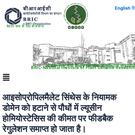
Skip
English
हि
to
content
बेहतर कल के लिए बीज बोना
ब्रिक-राष्ट्रीय पादप जीनोम अनुसंधान संस्थान
BRIC-National Institute of Plant Genome Research
Menu
आइसोप्रोपिलमैलेट सिंथेस के नियामक
डोमेन को हटाने से पौधों में ल्यूसीन
होमियोस्टेसिस की कीमत पर फीडबैक
रेगुलेशन समाप्त हो जाता है।