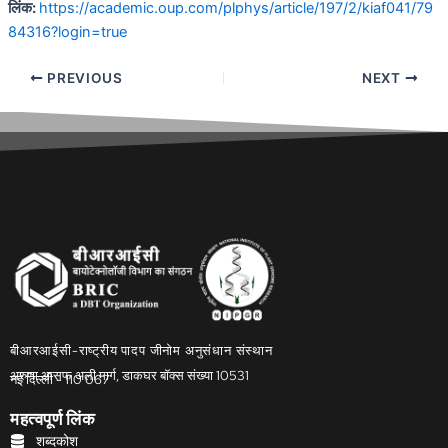
लिंक:
https://academic.oup.com/plphys/article/197/2/kiaf041/79
84316?login=true
PREVIOUS
NEXT
बीआरआईसी-राष्ट्रीय पादप जीनोम अनुसंधान संस्थान
अरुणा आसफ अली मार्ग, डाकघर बॉक्स संख्या 10531
नई दिल्ली - 110 067
महत्वपूर्ण लिंक
शब्दकोश