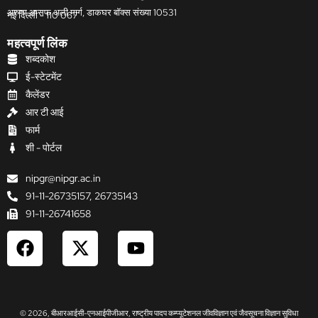
अरुणा आसफ अली मार्ग, डाकघर बॉक्स संख्या 10531
नई दिल्ली - 110 067
महत्वपूर्ण लिंक
शब्दकोश
ई-स्टेटमेंट
कैलेंडर
आर टी आई
फार्म
शी - पोर्टल
nipgr@nipgr.ac.in
91-11-26735157, 26735143
91-11-26741658
F
X
Y
a
-
o
c
t
u
e
w
t
b
i
u
© 2026, बीआरआईसी-एनआईपीजीआर, राष्ट्रीय पादप कम्प्यूटेशनल जीवविज्ञान एवं जैवसूचना विज्ञान सुविधा