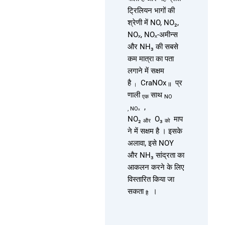
ट्रिलियन भागों की
श्रेणी में NO, NO₂,
NOₓ, NOₓ-अमीन्स
और NH₃ की सबसे
कम मात्रा का पता
लगाने में सक्षम
है
CraNOx
प्र
।
II
णाली
साथ
एक
NO
,
,
NOₓ
NO₂
O₃
माप
और
को
ने में सक्षम है
। इसके
अलावा, इसे NOY
और NH₃ सांद्रता का
आकलन करने के लिए
विस्तारित किया जा
सकता
।
है