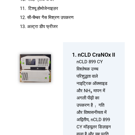
टिश्यू होमोजेनाइज़र
सी-चैम्बर गैस मिश्रण उपकरण
अल्ट्रा डीप फ्रीजर
1. nCLD CraNOx II
nCLD 899 CY
विश्लेषक उच्च
परिशुद्धता वाले
नाइट्रिक ऑक्साइड
और NH₃ मापन में
अगली पीढ़ी का
उपकरण है
गति
।
और विश्वसनीयता में
अद्वितीय, nCLD 899
CY मॉड्यूलर डिज़ाइन
वाला है और यह प्रति