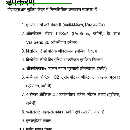
उपकरण
पीएमएफआर सुविधा केंद्र में निम्नलिखित उपकरण उपलब्ध हैं:
एनसीएलडी क्रैनॉक्स II (इकोफिजिक्स, स्विट्जरलैंड)
ऑक्सीजन सेंसर RPSu4 (PreSens, जर्मनी) के साथ
VisiSens 2D ऑक्सीजन इमेजर
विसीसेंस टीडी बेसिक ऑक्सीजन इमेजिंग सिस्टम
विसीसेंस टीडी बिग एरिया ऑक्सीजन इमेजिंग सिस्टम
ऑक्सीग्राफ+ श्वसन मापन प्रणाली (हैनसैटेक, इंग्लैंड)
4-चैनल ऑप्टिक O2 ट्रांसमीटर- ऑप्टिकल फाइबर प्रकार
(प्रेसेन्स, जर्मनी)
4-चैनल ऑप्टिक O2 ट्रांसमीटर ट्रेस- नीडल टाइप (प्रीसेंस,
जर्मनी)
फ्लोरोसेंट माइक्रोस्कोप (निकोर्न एक्लिप्स नी, जापान)
इनक्यूबेटर शेकर
प्लांट ग्रोथ चैम्बर