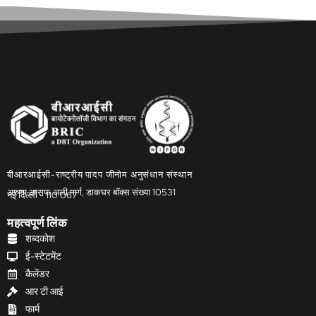
बीआरआईसी-राष्ट्रीय पादप जीनोम अनुसंधान संस्थान
अरुणा आसफ अली मार्ग, डाकघर बॉक्स संख्या 10531
नई दिल्ली - 110 067
महत्वपूर्ण लिंक
शब्दकोश
ई-स्टेटमेंट
कैलेंडर
आर टी आई
फार्म