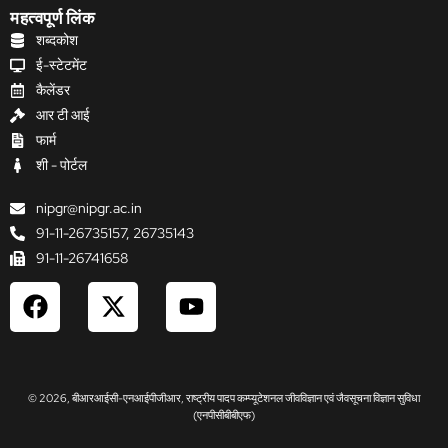
महत्वपूर्ण लिंक
शब्दकोश
ई-स्टेटमेंट
कैलेंडर
आर टी आई
फार्म
शी - पोर्टल
nipgr@nipgr.ac.in
91-11-26735157, 26735143
91-11-26741658
F
X
Y
a
-
o
c
t
u
e
w
t
b
i
u
© 2026, बीआरआईसी-एनआईपीजीआर, राष्ट्रीय पादप कम्प्यूटेशनल जीवविज्ञान एवं जैवसूचना विज्ञान सुविधा
o
t
b
(एनपीसीबीबीएफ)
o
t
e