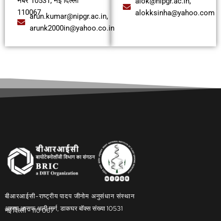
नंबर 10531, नई दिल्ली
alok@nipgr.ac.in,
110067
alokksinha@yahoo.com
arun.kumar@nipgr.ac.in,
arunk2000in@yahoo.co.in
बीआरआईसी-राष्ट्रीय पादप जीनोम अनुसंधान संस्थान
अरुणा आसफ अली मार्ग, डाकघर बॉक्स संख्या 10531
नई दिल्ली - 110 067